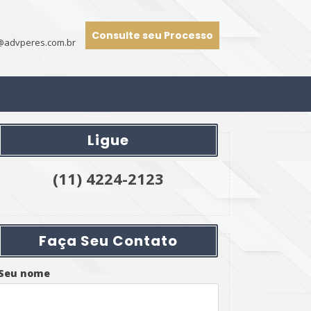
Consulte seu Processo
o@advperes.com.br
Ligue
(11) 4224-2123
Faça Seu Contato
Seu nome