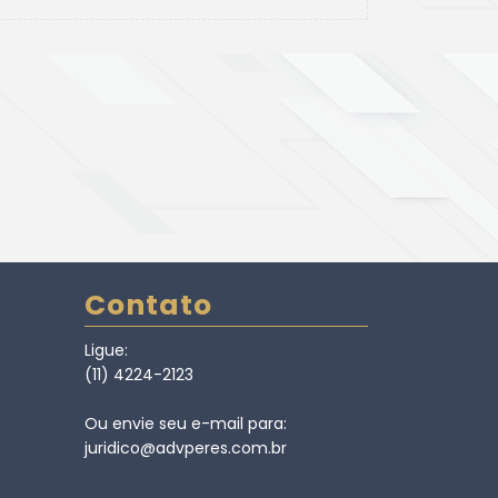
Contato
Ligue:
(11) 4224-2123
Ou envie seu e-mail para:
juridico@advperes.com.br