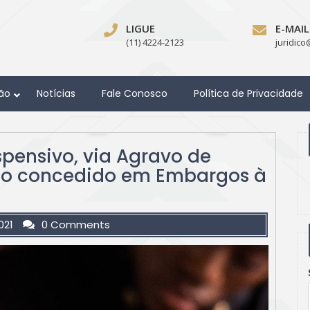
LIGUE
E-MAIL
(11) 4224-2123
juridic
ão
Notícias
Fale Conosco
Política de Privacidade
pensivo, via Agravo de
ão concedido em Embargos à
021
0 Comments