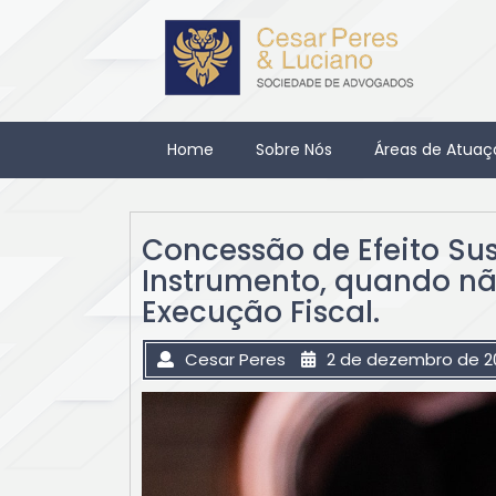
Skip
to
content
Home
Sobre Nós
Áreas de Atuaç
Concessão de Efeito Sus
Instrumento, quando n
Execução Fiscal.
Cesar Peres
2 de dezembro de 2