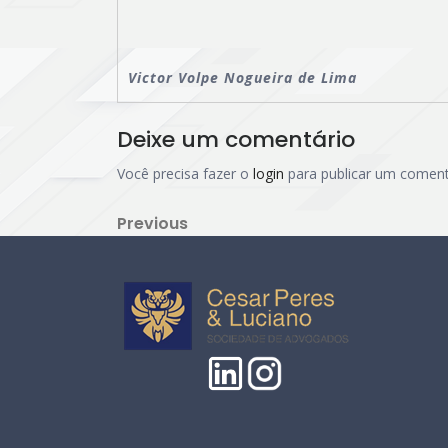
Victor Volpe Nogueira de Lima
Deixe um comentário
Você precisa fazer o
login
para publicar um coment
Navegação
Previous
Previous
Post
de
Post