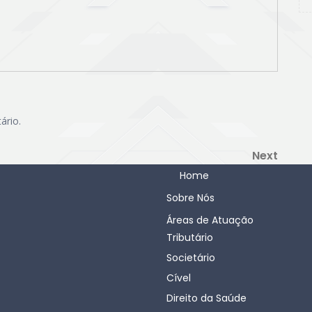
ário.
Next
Next
Post
Home
Sobre Nós
Áreas de Atuação
Tributário
Societário
Cível
Direito da Saúde