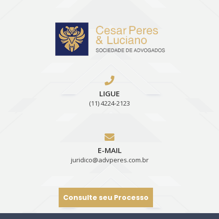
Skip
to
content
LIGUE
(11) 4224-2123
E-MAIL
juridico@advperes.com.br
Consulte seu Processo