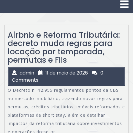
O
M
Airbnb e Reforma Tributária:
decreto muda regras para
locação por temporada,
permutas e FIIs
admin
11 de maio de 2026
0
Comments
O Decreto nº 12.955 regulamentou pontos da CBS
no mercado imobiliário, trazendo novas regras para
permutas, créditos tributários, imóveis reformados e
plataformas de short stay, além de detalhar
impactos da reforma tributária sobre investimentos
e operações do setor.