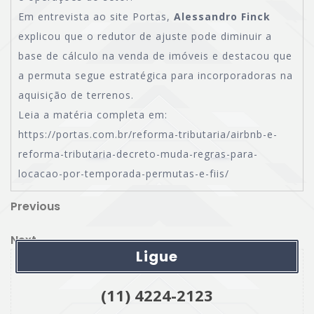
Em entrevista ao site Portas,
Alessandro Finck
explicou que o redutor de ajuste pode diminuir a
base de cálculo na venda de imóveis e destacou que
a permuta segue estratégica para incorporadoras na
aquisição de terrenos.
Leia a matéria completa em:
https://portas.com.br/reforma-tributaria/airbnb-e-
reforma-tributaria-decreto-muda-regras-para-
locacao-por-temporada-permutas-e-fiis/
Navegação
Previous
Previous
Post
de
Next
Next
Post
Ligue
Post
(11) 4224-2123